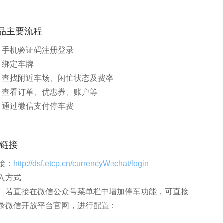
品主要流程
、手机验证码注册登录
、绑定车牌
、查找附近车场、闲忙状态及费率
、查看订单、优惠券、账户等
、通过微信支付停车费
5链接
接：
http://dsf.etcp.cn/currencyWechat/login
入方式
、若直接在微信公众号菜单栏中增加停车功能，可直接
录微信开放平台官网，进行配置：