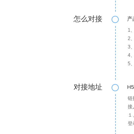
怎么对接
产
1
2
3
4
5
对接地址
H
链
接
１
登